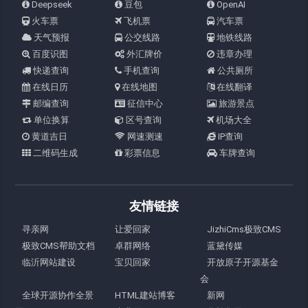
Deepseek
豆包
OpenAI
火车票
飞机票
汽车票
天气预报
公交线路
地铁线路
百度识图
外汇牌价
违章办理
快递查询
手机查询
公共厕所
在线日历
在线地图
在线翻译
邮编查询
征信中心
旅游景点
单位换算
区号查询
机场大全
黄道吉日
网速测速
IP查询
二维码生成
彩票信息
车牌查询
友情链接
寻亲网
让爱回家
JizhiCms极致CMS
极致CMS帮助文档
卓群网络
蓝黛传媒
临沂网站建设
宝贝回家
开放原子开源基金
会
全球开源协作全景
HTML建站博客
新网