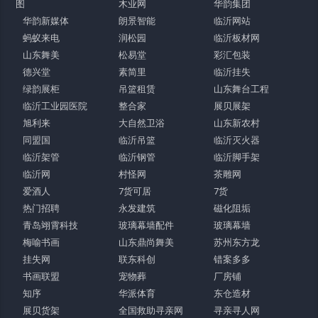
图
木业网
华韵集团
华韵新媒体
朗景智能
临沂网站
蚂蚁来电
润松园
临沂板材网
山东舞美
松易堂
彩汇包装
德兴堂
素简里
临沂挂失
绿韵展柜
吊篮租赁
山东舞台工程
临沂工业园医院
整合家
展贝展架
旭利来
大自然卫浴
山东新农村
同盟国
临沂吊篮
临沂灭火器
临沂架管
临沂钢管
临沂脚手架
临沂网
村怪网
茶雕网
爱酒人
7货可居
7货
热门招聘
永发建筑
磁化阻垢
青岛翊霄科技
玻璃幕墙配件
玻璃幕墙
梅喻书画
山东鼎尚舞美
苏州东方龙
挂失网
联东科创
错案多多
书画联盟
宠物葬
厂房铺
知序
华派体育
东仓造材
展贝货架
全国救助寻亲网
寻亲寻人网