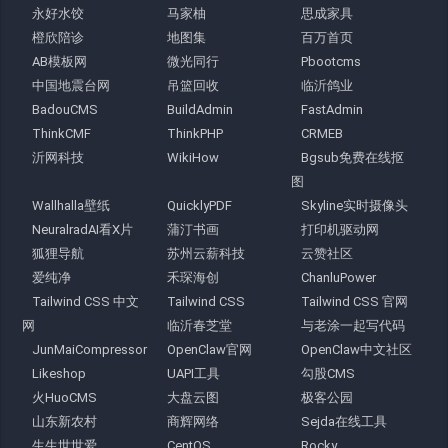
永好水饺
马家柚
思成家具
橙欣陪诊
地图集
百万首页
AB模板网
微光同行
Pbootcms
中国地震台网
吊篮回收
临沂鸽业
BadouCMS
BuildAdmin
FastAdmin
ThinkCMF
ThinkPHP
CRMEB
沂网科技
WikiHow
Bgsub免费在线抠
图
Wallhalla壁纸
QuicklyPDF
Skyline实时摄像头
NeuralradAI看X片
蒲汀书画
打印机驱动网
狐狸导航
苏州云薪科技
云赞社区
爱纯净
禾琛海创
ChanluPower
Tailwind CSS 中文
Tailwind CSS
Tailwind CSS 官网
网
临沂春芝堂
与老涂一起写代码
JunMaiCompressor
OpenClaw官网
OpenClaw中文社区
Likeshop
UAPI工具
勾股CMS
火HuoCMS
大盘云图
极客公园
山东新农村
商辉网络
Sejda在线工具
生生世世爱
CentOS
Rocky