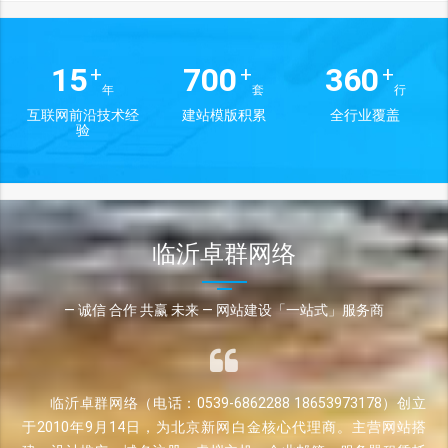
15
700
360
+
+
+
年
套
行
互联网前沿技术经
建站模版积累
全行业覆盖
验
临沂卓群网络
— 诚信 合作 共赢 未来 — 网站建设「一站式」服务商
临沂卓群网络（电话：0539-6862288 18653973178）创立
于2010年9月14日，为北京新网白金核心代理商。主营网站搭