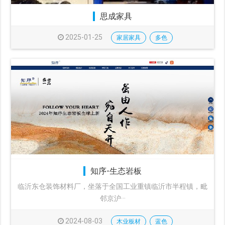
思成家具
2025-01-25
家居家具
多色
知序-生态岩板
临沂东仓装饰材料厂，坐落于全国工业重镇临沂市半程镇，毗
邻京沪···
2024-08-03
木业板材
蓝色