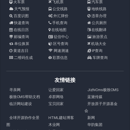
火车票
飞机票
汽车票
天气预报
公交线路
地铁线路
百度识图
外汇牌价
违章办理
快递查询
手机查询
公共厕所
在线日历
在线地图
在线翻译
邮编查询
征信中心
旅游景点
单位换算
区号查询
机场大全
黄道吉日
网速测速
IP查询
二维码生成
彩票信息
车牌查询
友情链接
寻亲网
让爱回家
JizhiCms极致CMS
极致CMS帮助文档
卓群网络
蓝黛传媒
临沂网站建设
宝贝回家
开放原子开源基金
会
全球开源协作全景
HTML建站博客
新网
图
木业网
华韵集团