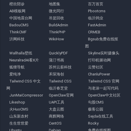
橙欣陪诊
地图集
百万首页
AB模板网
微光同行
Pbootcms
中国地震台网
吊篮回收
临沂鸽业
BadouCMS
BuildAdmin
FastAdmin
ThinkCMF
ThinkPHP
CRMEB
沂网科技
WikiHow
Bgsub免费在线抠
图
Wallhalla壁纸
QuicklyPDF
Skyline实时摄像头
NeuralradAI看X片
蒲汀书画
打印机驱动网
狐狸导航
苏州云薪科技
云赞社区
爱纯净
禾琛海创
ChanluPower
Tailwind CSS 中文
Tailwind CSS
Tailwind CSS 官网
网
临沂春芝堂
与老涂一起写代码
JunMaiCompressor
OpenClaw官网
OpenClaw中文社区
Likeshop
UAPI工具
勾股CMS
火HuoCMS
大盘云图
极客公园
山东新农村
商辉网络
Sejda在线工具
生生世世爱
CentOS
Rocky
Ubuntu
Debian
免费在线抠图