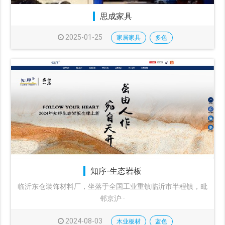
思成家具
2025-01-25
家居家具
多色
知序-生态岩板
临沂东仓装饰材料厂，坐落于全国工业重镇临沂市半程镇，毗
邻京沪···
2024-08-03
木业板材
蓝色