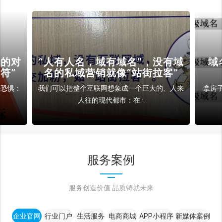
裁的对
“人有人名，域有域名”，没有域
域
符”
名的私域营销就像“站街拉客”
和恐惧：
我们可以把整个互联网想象成一个巨大的、人来
拿房
人往的现代都市：在···
服务案例
服务创造价值 品质铸就未来
企业官网
行业门户
生活服务
电商商城
APP小程序
新媒体案例