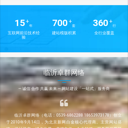
15
700
360
+
+
+
年
套
行
互联网前沿技术经
建站模版积累
全行业覆盖
验
临沂卓群网络
— 诚信 合作 共赢 未来 — 网站建设「一站式」服务商
临沂卓群网络（电话：0539-6862288 18653973178）创立
于2010年9月14日，为北京新网白金核心代理商。主营网站搭