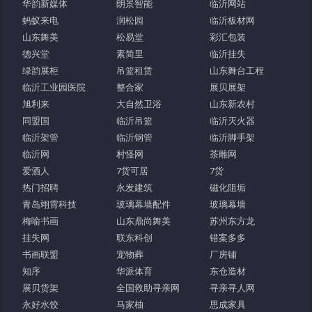
华韵新媒体
朗景智能
临沂网站
蚂蚁来电
润松园
临沂板材网
山东舞美
松易堂
彩汇包装
德兴堂
素简里
临沂挂失
绿韵展柜
吊篮租赁
山东舞台工程
临沂工业园医院
整合家
展贝展架
旭利来
大自然卫浴
山东新农村
同盟国
临沂吊篮
临沂灭火器
临沂架管
临沂钢管
临沂脚手架
临沂网
村怪网
茶雕网
爱酒人
7货可居
7货
热门招聘
永发建筑
磁化阻垢
青岛翊霄科技
玻璃幕墙配件
玻璃幕墙
梅喻书画
山东鼎尚舞美
苏州东方龙
挂失网
联东科创
错案多多
书画联盟
宠物葬
厂房铺
知序
华派体育
东仓造材
展贝货架
全国救助寻亲网
寻亲寻人网
永好水饺
马家柚
思成家具