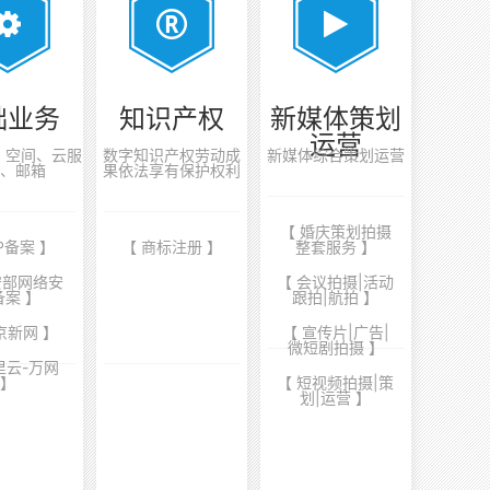
础业务
知识产权
新媒体策划
运营
案、空间、云服
数字知识产权劳动成
新媒体综合策划运营
、邮箱
果依法享有保护权利
【 婚庆策划拍摄
CP备案 】
【 商标注册 】
整套服务 】
安部网络安
【 会议拍摄|活动
备案 】
跟拍|航拍 】
京新网 】
【 宣传片|广告|
微短剧拍摄 】
里云-万网
】
【 短视频拍摄|策
划|运营 】