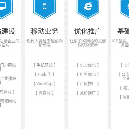
站建设
移动业务
优化推广
基
站是企业的
现代人类越来越依赖
让更多的网站和关键
ICP备
张名片
移动端
词获得流量
务器
业门户网站
【 手机网站 】
【 SEO优化 】
【 I
】
【 H5制作 】
【 排名优化 】
【 公
端企业建站
全
】
【 WebApp 】
【 百度推广 】
【 北
式官网 】
【 微官网 】
【 竞价推广 】
【 阿
商商城网站
】