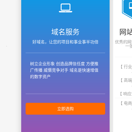
域名服务
网
好域名，让您的项目和事业事半功倍
优秀的网
一
树立企业形象 创造品牌信任度 方便推
【 行
广传播 威慑竞争对手 域名是快速增值
的数字资产
【 高
【 响应
【 电
立即选购