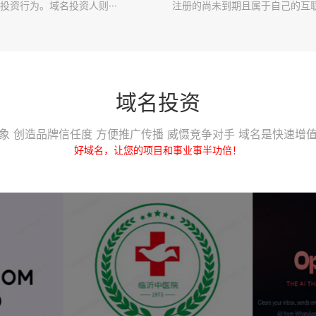
投资行为。域名投资人则···
注册的尚未到期且属于自己的互联·
域名投资
象 创造品牌信任度 方便推广传播 威慑竞争对手 域名是快速增
好域名，让您的项目和事业事半功倍！