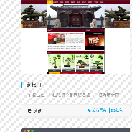
润松园
润松园位于中国物流之都商贸名城——临沂市沂南县,···
浏览
旅游票务
红色