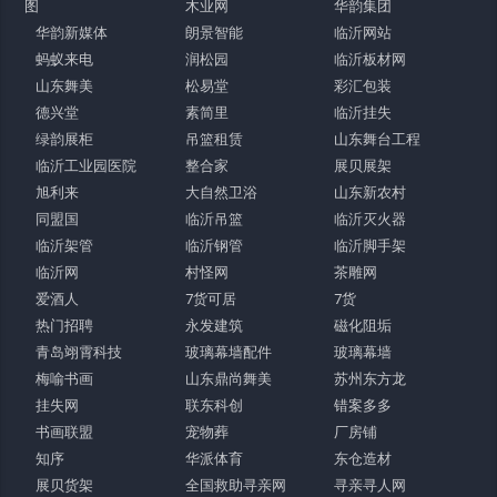
图
木业网
华韵集团
华韵新媒体
朗景智能
临沂网站
蚂蚁来电
润松园
临沂板材网
山东舞美
松易堂
彩汇包装
德兴堂
素简里
临沂挂失
绿韵展柜
吊篮租赁
山东舞台工程
临沂工业园医院
整合家
展贝展架
旭利来
大自然卫浴
山东新农村
同盟国
临沂吊篮
临沂灭火器
临沂架管
临沂钢管
临沂脚手架
临沂网
村怪网
茶雕网
爱酒人
7货可居
7货
热门招聘
永发建筑
磁化阻垢
青岛翊霄科技
玻璃幕墙配件
玻璃幕墙
梅喻书画
山东鼎尚舞美
苏州东方龙
挂失网
联东科创
错案多多
书画联盟
宠物葬
厂房铺
知序
华派体育
东仓造材
展贝货架
全国救助寻亲网
寻亲寻人网