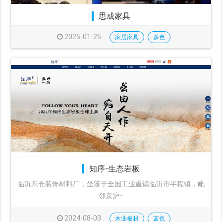
思成家具
2025-01-25
家居家具
多色
知序-生态岩板
临沂东仓装饰材料厂，坐落于全国工业重镇临沂市半程镇，毗
邻京沪···
2024-08-03
木业板材
蓝色