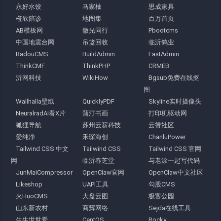
永好水饺
马家柚
思成家具
橙欣陪诊
地图集
百万首页
AB模板网
微光同行
Pbootcms
中国地震台网
吊篮回收
临沂鸽业
BadouCMS
BuildAdmin
FastAdmin
ThinkCMF
ThinkPHP
CRMEB
沂网科技
WikiHow
Bgsub免费在线抠
图
Wallhalla壁纸
QuicklyPDF
Skyline实时摄像头
NeuralradAI看X片
蒲汀书画
打印机驱动网
狐狸导航
苏州云薪科技
云赞社区
爱纯净
禾琛海创
ChanluPower
Tailwind CSS 中文
Tailwind CSS
Tailwind CSS 官网
网
临沂春芝堂
与老涂一起写代码
JunMaiCompressor
OpenClaw官网
OpenClaw中文社区
Likeshop
UAPI工具
勾股CMS
火HuoCMS
大盘云图
极客公园
山东新农村
商辉网络
Sejda在线工具
生生世世爱
CentOS
Rocky