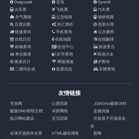
Deepseek
豆包
OpenAI
火车票
飞机票
汽车票
天气预报
公交线路
地铁线路
百度识图
外汇牌价
违章办理
快递查询
手机查询
公共厕所
在线日历
在线地图
在线翻译
邮编查询
征信中心
旅游景点
单位换算
区号查询
机场大全
黄道吉日
网速测速
IP查询
二维码生成
彩票信息
车牌查询
友情链接
寻亲网
让爱回家
JizhiCms极致CMS
极致CMS帮助文档
卓群网络
蓝黛传媒
临沂网站建设
宝贝回家
开放原子开源基金
会
全球开源协作全景
HTML建站博客
新网