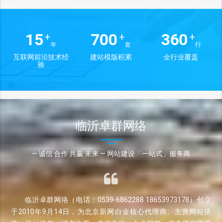
15
700
360
+
+
+
年
套
行
互联网前沿技术经
建站模版积累
全行业覆盖
验
临沂卓群网络
— 诚信 合作 共赢 未来 — 网站建设「一站式」服务商
临沂卓群网络（电话：0539-6862288 18653973178）创立
于2010年9月14日，为北京新网白金核心代理商。主营网站搭