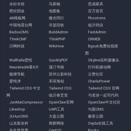
永好水饺
马家柚
思成家具
橙欣陪诊
地图集
百万首页
AB模板网
微光同行
Pbootcms
中国地震台网
吊篮回收
临沂鸽业
BadouCMS
BuildAdmin
FastAdmin
ThinkCMF
ThinkPHP
CRMEB
沂网科技
WikiHow
Bgsub免费在线抠
图
Wallhalla壁纸
QuicklyPDF
Skyline实时摄像头
NeuralradAI看X片
蒲汀书画
打印机驱动网
狐狸导航
苏州云薪科技
云赞社区
爱纯净
禾琛海创
ChanluPower
Tailwind CSS 中文
Tailwind CSS
Tailwind CSS 官网
网
临沂春芝堂
与老涂一起写代码
JunMaiCompressor
OpenClaw官网
OpenClaw中文社区
Likeshop
UAPI工具
勾股CMS
火HuoCMS
大盘云图
极客公园
山东新农村
商辉网络
Sejda在线工具
生生世世爱
CentOS
Rocky