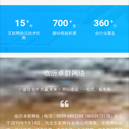
15
700
360
+
+
+
年
套
行
互联网前沿技术经
建站模版积累
全行业覆盖
验
临沂卓群网络
— 诚信 合作 共赢 未来 — 网站建设「一站式」服务商
临沂卓群网络（电话：0539-6862288 18653973178）创立
于2010年9月14日，为北京新网白金核心代理商。主营网站搭