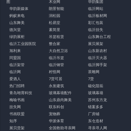
图
木业网
华韵集团
华韵新媒体
朗景智能
临沂网站
蚂蚁来电
润松园
临沂板材网
山东舞美
松易堂
彩汇包装
德兴堂
素简里
临沂挂失
绿韵展柜
吊篮租赁
山东舞台工程
临沂工业园医院
整合家
展贝展架
旭利来
大自然卫浴
山东新农村
同盟国
临沂吊篮
临沂灭火器
临沂架管
临沂钢管
临沂脚手架
临沂网
村怪网
茶雕网
爱酒人
7货可居
7货
热门招聘
永发建筑
磁化阻垢
青岛翊霄科技
玻璃幕墙配件
玻璃幕墙
梅喻书画
山东鼎尚舞美
苏州东方龙
挂失网
联东科创
错案多多
书画联盟
宠物葬
厂房铺
知序
华派体育
东仓造材
展贝货架
全国救助寻亲网
寻亲寻人网