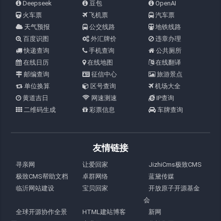
Deepseek
豆包
OpenAI
火车票
飞机票
汽车票
天气预报
公交线路
地铁线路
百度识图
外汇牌价
违章办理
快递查询
手机查询
公共厕所
在线日历
在线地图
在线翻译
邮编查询
征信中心
旅游景点
单位换算
区号查询
机场大全
黄道吉日
网速测速
IP查询
二维码生成
彩票信息
车牌查询
友情链接
寻亲网
让爱回家
JizhiCms极致CMS
极致CMS帮助文档
卓群网络
蓝黛传媒
临沂网站建设
宝贝回家
开放原子开源基金
会
全球开源协作全景
HTML建站博客
新网