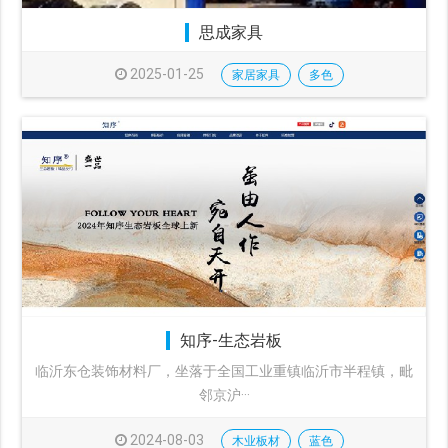
思成家具
2025-01-25
家居家具
多色
知序-生态岩板
临沂东仓装饰材料厂，坐落于全国工业重镇临沂市半程镇，毗
邻京沪···
2024-08-03
木业板材
蓝色