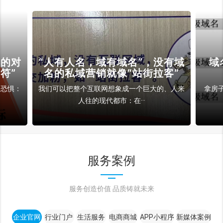
裁的对
“人有人名，域有域名”，没有域
域
符”
名的私域营销就像“站街拉客”
和恐惧：
我们可以把整个互联网想象成一个巨大的、人来
拿房
人往的现代都市：在···
服务案例
服务创造价值 品质铸就未来
企业官网
行业门户
生活服务
电商商城
APP小程序
新媒体案例