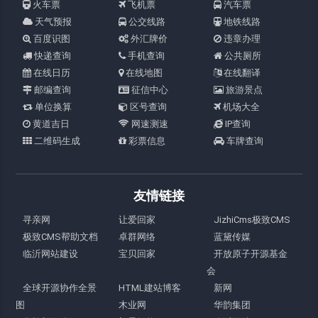
火车票
飞机票
汽车票
天气预报
公交线路
地铁线路
百度识图
外汇牌价
违章办理
快递查询
手机查询
公共厕所
在线日历
在线地图
在线翻译
邮编查询
征信中心
旅游景点
单位换算
区号查询
机场大全
黄道吉日
网速测速
IP查询
二维码生成
彩票信息
车牌查询
友情链接
寻亲网
让爱回家
JizhiCms极致CMS
极致CMS帮助文档
卓群网络
蓝黛传媒
临沂网站建设
宝贝回家
开放原子开源基金
会
全球开源协作全景
HTML建站博客
新网
图
木业网
华韵集团