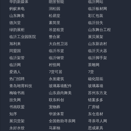
华韵新媒体
朗景智能
临沂网站
蚂蚁来电
润松园
临沂板材网
山东舞美
松易堂
彩汇包装
德兴堂
素简里
临沂挂失
绿韵展柜
吊篮租赁
山东舞台工程
临沂工业园医院
整合家
展贝展架
旭利来
大自然卫浴
山东新农村
同盟国
临沂吊篮
临沂灭火器
临沂架管
临沂钢管
临沂脚手架
临沂网
村怪网
茶雕网
爱酒人
7货可居
7货
热门招聘
永发建筑
磁化阻垢
青岛翊霄科技
玻璃幕墙配件
玻璃幕墙
梅喻书画
山东鼎尚舞美
苏州东方龙
挂失网
联东科创
错案多多
书画联盟
宠物葬
厂房铺
知序
华派体育
东仓造材
展贝货架
全国救助寻亲网
寻亲寻人网
永好水饺
马家柚
思成家具