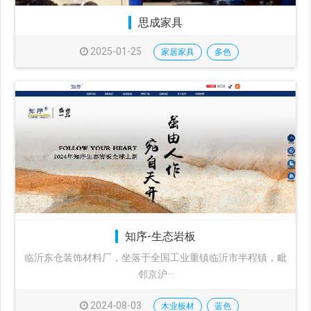
思成家具
2025-01-25
家居家具
多色
知序-生态岩板
临沂东仓装饰材料厂，坐落于全国工业重镇临沂市半程镇，毗
邻京沪···
2024-08-03
木业板材
蓝色