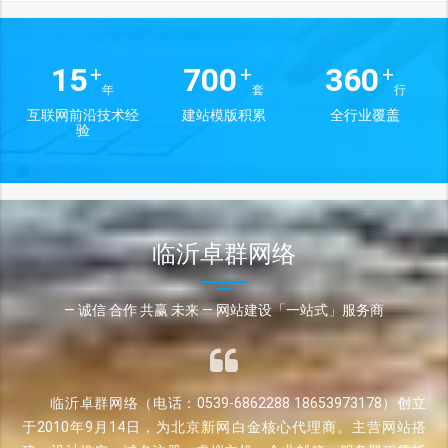
15
700
360
+
+
+
年
套
行
互联网前沿技术经
建站模版积累
全行业覆盖
验
临沂卓群网络
— 诚信 合作 共赢 未来 — 网站建设「一站式」服务商
临沂卓群网络（电话：0539-6862288 18653973178）创立
于2010年9月14日，为北京新网白金核心代理商。主营网站搭