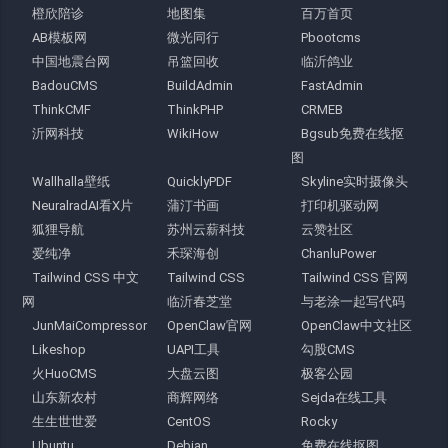
橙欣陪诊
地图集
百万首页
AB模板网
微光同行
Pbootcms
中国地震台网
吊篮回收
临沂鸽业
BadouCMS
BuildAdmin
FastAdmin
ThinkCMF
ThinkPHP
CRMEB
沂网科技
WikiHow
Bgsub免费在线抠
图
Wallhalla壁纸
QuicklyPDF
Skyline实时摄像头
NeuralradAI看X片
蒲汀书画
打印机驱动网
狐狸导航
苏州云薪科技
云赞社区
爱纯净
禾琛海创
ChanluPower
Tailwind CSS 中文
Tailwind CSS
Tailwind CSS 官网
网
临沂春芝堂
与老涂一起写代码
JunMaiCompressor
OpenClaw官网
OpenClaw中文社区
Likeshop
UAPI工具
勾股CMS
火HuoCMS
大盘云图
极客公园
山东新农村
商辉网络
Sejda在线工具
生生世世爱
CentOS
Rocky
Ubuntu
Debian
免费在线抠图