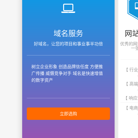
域名服务
网
好域名，让您的项目和事业事半功倍
优秀的网
一
树立企业形象 创造品牌信任度 方便推
【 行
广传播 威慑竞争对手 域名是快速增值
的数字资产
【 高
【 响应
【 电
立即选购