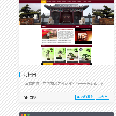
润松园
润松园位于中国物流之都商贸名城——临沂市沂南县,···
浏览
旅游票务
红色