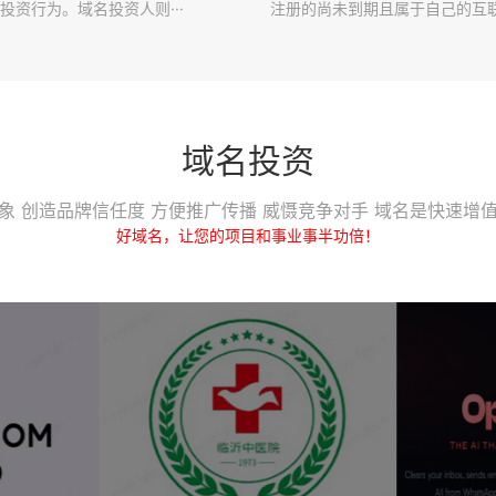
投资行为。域名投资人则···
注册的尚未到期且属于自己的互联·
域名投资
象 创造品牌信任度 方便推广传播 威慑竞争对手 域名是快速增
好域名，让您的项目和事业事半功倍！