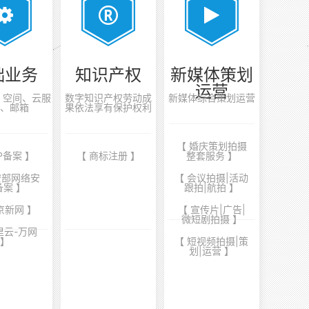
础业务
知识产权
新媒体策划
运营
案、空间、云服
数字知识产权劳动成
新媒体综合策划运营
、邮箱
果依法享有保护权利
【 婚庆策划拍摄
CP备案 】
【 商标注册 】
整套服务 】
安部网络安
【 会议拍摄|活动
备案 】
跟拍|航拍 】
京新网 】
【 宣传片|广告|
微短剧拍摄 】
里云-万网
】
【 短视频拍摄|策
划|运营 】