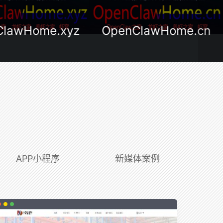
wHome.xyz
OpenClawHome.cn
G
APP小程序
新媒体案例