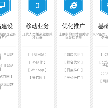
站建设
移动业务
优化推广
基
站是企业的
现代人类越来越依赖
让更多的网站和关键
ICP备
张名片
移动端
词获得流量
务器
业门户网站
【 手机网站 】
【 SEO优化 】
【 I
】
【 H5制作 】
【 排名优化 】
【 公
端企业建站
全
】
【 WebApp 】
【 百度推广 】
【 北
式官网 】
【 微官网 】
【 竞价推广 】
【 阿
商商城网站
】