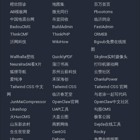
橙欣陪诊
地图集
百万首页
AB模板网
微光同行
Pbootcms
中国地震台网
吊篮回收
临沂鸽业
BadouCMS
BuildAdmin
FastAdmin
ThinkCMF
ThinkPHP
CRMEB
沂网科技
WikiHow
Bgsub免费在线抠
图
Wallhalla壁纸
QuicklyPDF
Skyline实时摄像头
NeuralradAI看X片
蒲汀书画
打印机驱动网
狐狸导航
苏州云薪科技
云赞社区
爱纯净
禾琛海创
ChanluPower
Tailwind CSS 中文
Tailwind CSS
Tailwind CSS 官网
网
临沂春芝堂
与老涂一起写代码
JunMaiCompressor
OpenClaw官网
OpenClaw中文社区
Likeshop
UAPI工具
勾股CMS
火HuoCMS
大盘云图
极客公园
山东新农村
商辉网络
Sejda在线工具
生生世世爱
CentOS
Rocky
Ubuntu
Debian
免费在线抠图