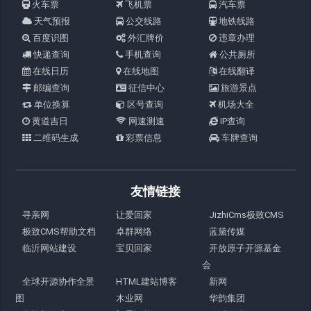
火车票
飞机票
汽车票
天气预报
公交线路
地铁线路
百度识图
外汇牌价
违章办理
快递查询
手机查询
公共厕所
在线日历
在线地图
在线翻译
邮编查询
征信中心
旅游景点
单位换算
区号查询
机场大全
黄道吉日
网速测速
IP查询
二维码生成
彩票信息
车牌查询
友情链接
寻亲网
让爱回家
JizhiCms极致CMS
极致CMS帮助文档
卓群网络
蓝黛传媒
临沂网站建设
宝贝回家
开放原子开源基金
会
全球开源协作全景
HTML建站博客
新网
图
木业网
华韵集团