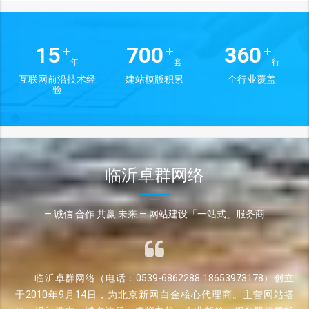
15
700
360
+
+
+
年
套
行
互联网前沿技术经
建站模版积累
全行业覆盖
验
临沂卓群网络
— 诚信 合作 共赢 未来 — 网站建设「一站式」服务商
临沂卓群网络（电话：0539-6862288 18653973178）创立
于2010年9月14日，为北京新网白金核心代理商。主营网站搭