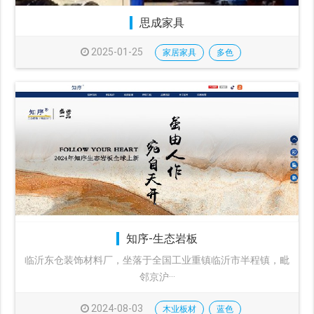
思成家具
2025-01-25
家居家具
多色
知序-生态岩板
临沂东仓装饰材料厂，坐落于全国工业重镇临沂市半程镇，毗
邻京沪···
2024-08-03
木业板材
蓝色