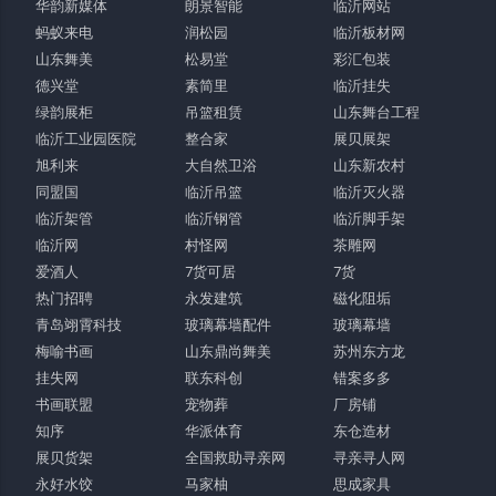
华韵新媒体
朗景智能
临沂网站
蚂蚁来电
润松园
临沂板材网
山东舞美
松易堂
彩汇包装
德兴堂
素简里
临沂挂失
绿韵展柜
吊篮租赁
山东舞台工程
临沂工业园医院
整合家
展贝展架
旭利来
大自然卫浴
山东新农村
同盟国
临沂吊篮
临沂灭火器
临沂架管
临沂钢管
临沂脚手架
临沂网
村怪网
茶雕网
爱酒人
7货可居
7货
热门招聘
永发建筑
磁化阻垢
青岛翊霄科技
玻璃幕墙配件
玻璃幕墙
梅喻书画
山东鼎尚舞美
苏州东方龙
挂失网
联东科创
错案多多
书画联盟
宠物葬
厂房铺
知序
华派体育
东仓造材
展贝货架
全国救助寻亲网
寻亲寻人网
永好水饺
马家柚
思成家具