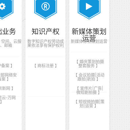
础业务
知识产权
新媒体策划
运营
案、空间、云服
数字知识产权劳动成
新媒体综合策划运营
、邮箱
果依法享有保护权利
【 婚庆策划拍摄
CP备案 】
【 商标注册 】
整套服务 】
安部网络安
【 会议拍摄|活动
备案 】
跟拍|航拍 】
京新网 】
【 宣传片|广告|
微短剧拍摄 】
里云-万网
】
【 短视频拍摄|策
划|运营 】