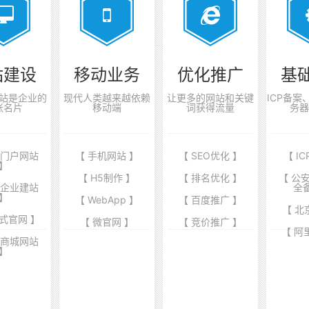
站建设
移动业务
优化推广
基
站是企业的
现代人类越来越依赖
让更多的网站和关键
ICP备
张名片
移动端
词获得流量
务器
业门户网站
【 手机网站 】
【 SEO优化 】
【 I
】
【 H5制作 】
【 排名优化 】
【 公
端企业建站
全
】
【 WebApp 】
【 百度推广 】
【 北
式官网 】
【 微官网 】
【 竞价推广 】
【 阿
商商城网站
】