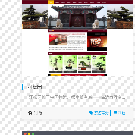
润松园
润松园位于中国物流之都商贸名城——临沂市沂南县,···
浏览
旅游票务
红色