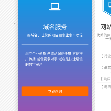
域名服务
网
好域名，让您的项目和事业事半功倍
优秀的网
一
树立企业形象 创造品牌信任度 方便推
【 行
广传播 威慑竞争对手 域名是快速增值
的数字资产
【 高
【 响应
【 电
立即选购