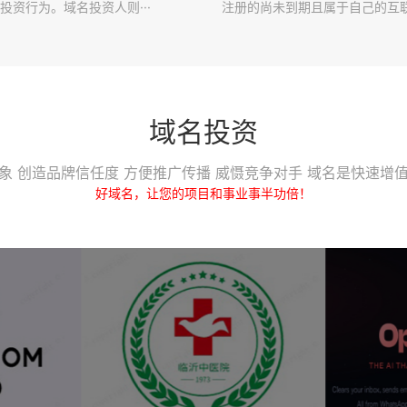
投资行为。域名投资人则···
注册的尚未到期且属于自己的互联·
域名投资
象 创造品牌信任度 方便推广传播 威慑竞争对手 域名是快速增
好域名，让您的项目和事业事半功倍！