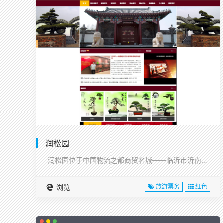
润松园
润松园位于中国物流之都商贸名城——临沂市沂南县,···
浏览
旅游票务
红色