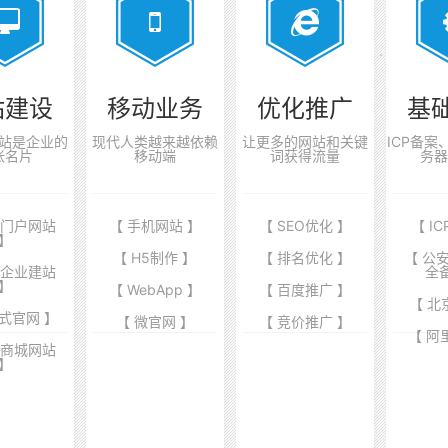
站建设
移动业务
优化推广
基
站是企业的
现代人类越来越依赖
让更多的网站和关键
ICP备
张名片
移动端
词获得流量
务器
业门户网站
【 手机网站 】
【 SEO优化 】
【 I
】
【 H5制作 】
【 排名优化 】
【 公
端企业建站
全
】
【 WebApp 】
【 百度推广 】
【 北
式官网 】
【 微官网 】
【 竞价推广 】
【 阿
商商城网站
】