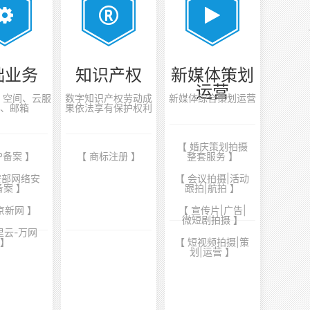
础业务
知识产权
新媒体策划
运营
案、空间、云服
数字知识产权劳动成
新媒体综合策划运营
、邮箱
果依法享有保护权利
【 婚庆策划拍摄
CP备案 】
【 商标注册 】
整套服务 】
安部网络安
【 会议拍摄|活动
备案 】
跟拍|航拍 】
京新网 】
【 宣传片|广告|
微短剧拍摄 】
里云-万网
】
【 短视频拍摄|策
划|运营 】