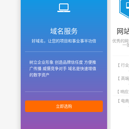
域名服务
网
好域名，让您的项目和事业事半功倍
优秀的网
一
树立企业形象 创造品牌信任度 方便推
【 行
广传播 威慑竞争对手 域名是快速增值
的数字资产
【 高
【 响应
【 电
立即选购