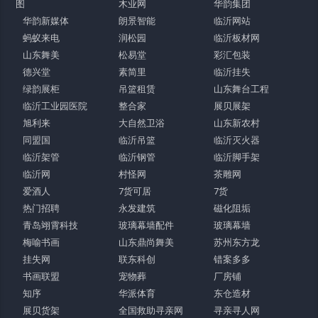
图
木业网
华韵集团
华韵新媒体
朗景智能
临沂网站
蚂蚁来电
润松园
临沂板材网
山东舞美
松易堂
彩汇包装
德兴堂
素简里
临沂挂失
绿韵展柜
吊篮租赁
山东舞台工程
临沂工业园医院
整合家
展贝展架
旭利来
大自然卫浴
山东新农村
同盟国
临沂吊篮
临沂灭火器
临沂架管
临沂钢管
临沂脚手架
临沂网
村怪网
茶雕网
爱酒人
7货可居
7货
热门招聘
永发建筑
磁化阻垢
青岛翊霄科技
玻璃幕墙配件
玻璃幕墙
梅喻书画
山东鼎尚舞美
苏州东方龙
挂失网
联东科创
错案多多
书画联盟
宠物葬
厂房铺
知序
华派体育
东仓造材
展贝货架
全国救助寻亲网
寻亲寻人网