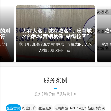
裁的对
“人有人名，域有域名”，没有域
域
符”
名的私域营销就像“站街拉客”
和恐惧：
我们可以把整个互联网想象成一个巨大的、人来
拿房
人往的现代都市：在···
服务案例
服务创造价值 品质铸就未来
企业官网
行业门户
生活服务
电商商城
APP小程序
新媒体案例