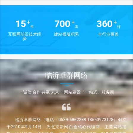
15
700
360
+
+
+
年
套
行
互联网前沿技术经
建站模版积累
全行业覆盖
验
临沂卓群网络
— 诚信 合作 共赢 未来 — 网站建设「一站式」服务商
临沂卓群网络（电话：0539-6862288 18653973178）创立
于2010年9月14日，为北京新网白金核心代理商。主营网站搭