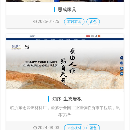
思成家具
2025-01-25
家居家具
多色
知序-生态岩板
临沂东仓装饰材料厂，坐落于全国工业重镇临沂市半程镇，毗
邻京沪···
2024-08-03
木业板材
蓝色