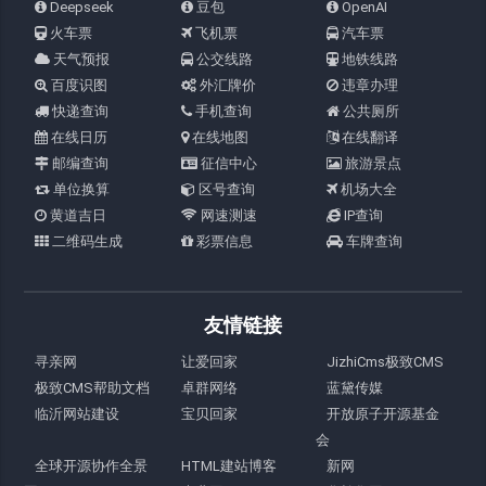
Deepseek
豆包
OpenAI
火车票
飞机票
汽车票
天气预报
公交线路
地铁线路
百度识图
外汇牌价
违章办理
快递查询
手机查询
公共厕所
在线日历
在线地图
在线翻译
邮编查询
征信中心
旅游景点
单位换算
区号查询
机场大全
黄道吉日
网速测速
IP查询
二维码生成
彩票信息
车牌查询
友情链接
寻亲网
让爱回家
JizhiCms极致CMS
极致CMS帮助文档
卓群网络
蓝黛传媒
临沂网站建设
宝贝回家
开放原子开源基金
会
全球开源协作全景
HTML建站博客
新网