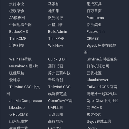
永好水饺
马家柚
思成家具
橙欣陪诊
地图集
百万首页
AB模板网
微光同行
Pbootcms
中国地震台网
吊篮回收
临沂鸽业
BadouCMS
BuildAdmin
FastAdmin
ThinkCMF
ThinkPHP
CRMEB
沂网科技
WikiHow
Bgsub免费在线抠
图
Wallhalla壁纸
QuicklyPDF
Skyline实时摄像头
NeuralradAI看X片
蒲汀书画
打印机驱动网
狐狸导航
苏州云薪科技
云赞社区
爱纯净
禾琛海创
ChanluPower
Tailwind CSS 中文
Tailwind CSS
Tailwind CSS 官网
网
临沂春芝堂
与老涂一起写代码
JunMaiCompressor
OpenClaw官网
OpenClaw中文社区
Likeshop
UAPI工具
勾股CMS
火HuoCMS
大盘云图
极客公园
山东新农村
商辉网络
Sejda在线工具
生生世世爱
CentOS
Rocky