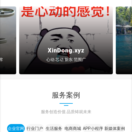
XinDong.xyz
常
心动 芯动 新东 范围广
服务案例
服务创造价值 品质铸就未来
企业官网
行业门户
生活服务
电商商城
APP小程序
新媒体案例