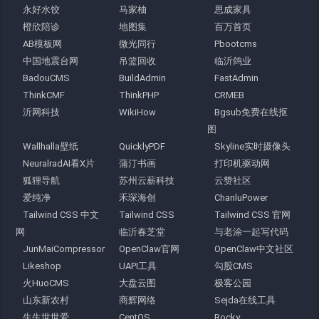
永好水饺
马家柚
思成家具
橙欣陪诊
地图集
百万首页
AB模板网
微光同行
Pbootcms
中国地震台网
吊篮回收
临沂鸽业
BadouCMS
BuildAdmin
FastAdmin
ThinkCMF
ThinkPHP
CRMEB
沂网科技
WikiHow
Bgsub免费在线抠
图
Wallhalla壁纸
QuicklyPDF
Skyline实时摄像头
NeuralradAI看X片
蒲汀书画
打印机驱动网
狐狸导航
苏州云薪科技
云赞社区
爱纯净
禾琛海创
ChanluPower
Tailwind CSS 中文
Tailwind CSS
Tailwind CSS 官网
网
临沂春芝堂
与老涂一起写代码
JunMaiCompressor
OpenClaw官网
OpenClaw中文社区
Likeshop
UAPI工具
勾股CMS
火HuoCMS
大盘云图
极客公园
山东新农村
商辉网络
Sejda在线工具
生生世世爱
CentOS
Rocky