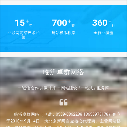
15
700
360
+
+
+
年
套
行
互联网前沿技术经
建站模版积累
全行业覆盖
验
临沂卓群网络
— 诚信 合作 共赢 未来 — 网站建设「一站式」服务商
临沂卓群网络（电话：0539-6862288 18653973178）创立
于2010年9月14日，为北京新网白金核心代理商。主营网站搭