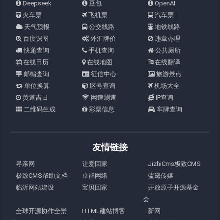
Deepseek
豆包
OpenAI
火车票
飞机票
汽车票
天气预报
公交线路
地铁线路
百度识图
外汇牌价
违章办理
快递查询
手机查询
公共厕所
在线日历
在线地图
在线翻译
邮编查询
征信中心
旅游景点
单位换算
区号查询
机场大全
黄道吉日
网速测速
IP查询
二维码生成
彩票信息
车牌查询
友情链接
寻亲网
让爱回家
JizhiCms极致CMS
极致CMS帮助文档
卓群网络
蓝黛传媒
临沂网站建设
宝贝回家
开放原子开源基金
会
全球开源协作全景
HTML建站博客
新网