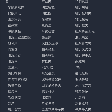
图
木业网
华韵集团
华韵新媒体
朗景智能
临沂网站
蚂蚁来电
润松园
临沂板材网
山东舞美
松易堂
彩汇包装
德兴堂
素简里
临沂挂失
绿韵展柜
吊篮租赁
山东舞台工程
临沂工业园医院
整合家
展贝展架
旭利来
大自然卫浴
山东新农村
同盟国
临沂吊篮
临沂灭火器
临沂架管
临沂钢管
临沂脚手架
临沂网
村怪网
茶雕网
爱酒人
7货可居
7货
热门招聘
永发建筑
磁化阻垢
青岛翊霄科技
玻璃幕墙配件
玻璃幕墙
梅喻书画
山东鼎尚舞美
苏州东方龙
挂失网
联东科创
错案多多
书画联盟
宠物葬
厂房铺
知序
华派体育
东仓造材
展贝货架
全国救助寻亲网
寻亲寻人网