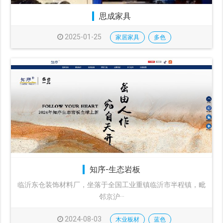
思成家具
2025-01-25
家居家具
多色
知序-生态岩板
临沂东仓装饰材料厂，坐落于全国工业重镇临沂市半程镇，毗
邻京沪···
2024-08-03
木业板材
蓝色