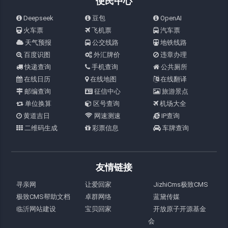
便民中心
Deepseek
豆包
OpenAI
火车票
飞机票
汽车票
天气预报
公交线路
地铁线路
百度识图
外汇牌价
违章办理
快递查询
手机查询
公共厕所
在线日历
在线地图
在线翻译
邮编查询
征信中心
旅游景点
单位换算
区号查询
机场大全
黄道吉日
网速测速
IP查询
二维码生成
彩票信息
车牌查询
友情链接
寻亲网
让爱回家
JizhiCms极致CMS
极致CMS帮助文档
卓群网络
蓝黛传媒
临沂网站建设
宝贝回家
开放原子开源基金
会