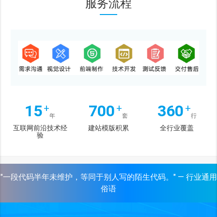
服务流程
15
700
360
+
+
+
年
套
行
互联网前沿技术经
建站模版积累
全行业覆盖
验
"一段代码半年未维护，等同于别人写的陌生代码。" — 行业通用
俗语