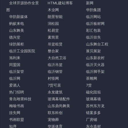
全球开源协作全景
HTML建站博客
新网
图
木业网
华韵集团
华韵新媒体
朗景智能
临沂网站
蚂蚁来电
润松园
临沂板材网
山东舞美
松易堂
彩汇包装
德兴堂
素简里
临沂挂失
绿韵展柜
吊篮租赁
山东舞台工程
临沂工业园医院
整合家
展贝展架
旭利来
大自然卫浴
山东新农村
同盟国
临沂吊篮
临沂灭火器
临沂架管
临沂钢管
临沂脚手架
临沂网
村怪网
茶雕网
爱酒人
7货可居
7货
热门招聘
永发建筑
磁化阻垢
青岛翊霄科技
玻璃幕墙配件
玻璃幕墙
梅喻书画
山东鼎尚舞美
苏州东方龙
挂失网
联东科创
错案多多
书画联盟
宠物葬
厂房铺
知序
华派体育
东仓造材