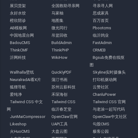
展贝货架
全国救助寻亲网
寻亲寻人网
永好水饺
马家柚
思成家具
橙欣陪诊
地图集
百万首页
AB模板网
微光同行
Pbootcms
中国地震台网
吊篮回收
临沂鸽业
BadouCMS
BuildAdmin
FastAdmin
ThinkCMF
ThinkPHP
CRMEB
沂网科技
WikiHow
Bgsub免费在线抠
图
Wallhalla壁纸
QuicklyPDF
Skyline实时摄像头
NeuralradAI看X片
蒲汀书画
打印机驱动网
狐狸导航
苏州云薪科技
云赞社区
爱纯净
禾琛海创
ChanluPower
Tailwind CSS 中文
Tailwind CSS
Tailwind CSS 官网
网
临沂春芝堂
与老涂一起写代码
JunMaiCompressor
OpenClaw官网
OpenClaw中文社区
Likeshop
UAPI工具
勾股CMS
火HuoCMS
大盘云图
极客公园