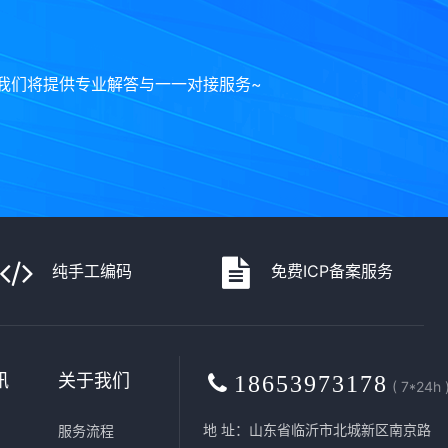
我们将提供专业解答与一一对接服务~
纯手工编码
免费ICP备案服务
讯
关于我们
18653973178
( 7*24h 
地 址：山东省临沂市北城新区南京路
服务流程