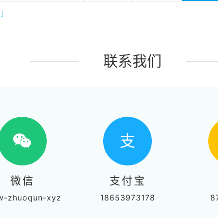
们
联系我们
支
微信
支付宝
-zhuoqun-xyz
18653973178
8