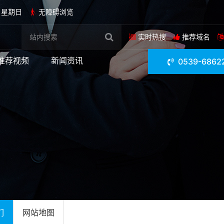
日 星期日
无障碍浏览
实时热搜
推荐域名
推荐视频
新闻资讯
0539-6862
们
网站地图