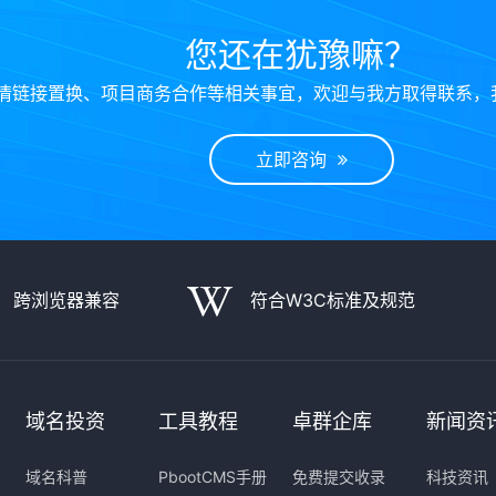
您还在犹豫嘛？
情链接置换、项目商务合作等相关事宜，欢迎与我方取得联系，
立即咨询
跨浏览器兼容
符合W3C标准及规范
域名投资
工具教程
卓群企库
新闻资
域名科普
PbootCMS手册
免费提交收录
科技资讯