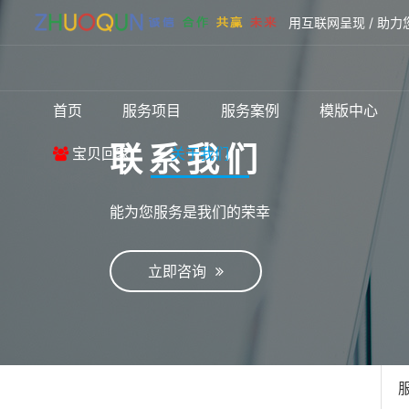
用互联网呈现 / 助力
首页
服务项目
服务案例
模版中心
联系我们
宝贝回家
关于我们
能为您服务是我们的荣幸
立即咨询