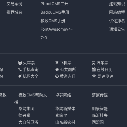
交易案例
PbootCMS二开
建站知识
推荐域名
BadouCMS手册
网站编程
极致CMS手册
优化排名
FontAwesomev4-
通知公告
7-0
I
火车票
飞机票
汽车票
询
手机查询
公共厕所
在线日历
询
机场大全
黄道吉日
网速测速
s极致
极致CMS帮助文
卓群网络
蓝黛传媒
档
华韵集团
华韵新媒体
朗景智能
德兴堂
素简里
临沂挂失
大自然卫浴
山东新农村
同盟国