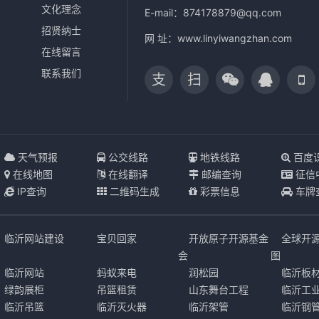
文化理念
E-mail：874178879@qq.com
招贤纳士
网 址：
www.linyiwangzhan.com
在线留言
联系我们
支
扫
天气预报
公交线路
地铁线路
百度
在线地图
在线翻译
邮编查询
征信
IP查询
二维码生成
彩票信息
车牌
临沂网站建设
宝贝回家
开放原子开源基金
全球开
会
图
临沂网站
蚂蚁来电
润松园
临沂板
绿韵展柜
吊篮租赁
山东舞台工程
临沂工
临沂吊篮
临沂灭火器
临沂架管
临沂钢