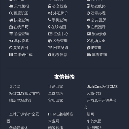
天气预报
公交线路
地铁线路
百度识图
外汇牌价
违章办理
快递查询
手机查询
公共厕所
在线日历
在线地图
在线翻译
邮编查询
征信中心
旅游景点
单位换算
区号查询
机场大全
黄道吉日
网速测速
IP查询
二维码生成
彩票信息
车牌查询
友情链接
寻亲网
让爱回家
JizhiCms极致CMS
极致CMS帮助文档
卓群网络
蓝黛传媒
临沂网站建设
宝贝回家
开放原子开源基金
会
全球开源协作全景
HTML建站博客
新网
图
木业网
华韵集团
华韵新媒体
朗景智能
临沂网站