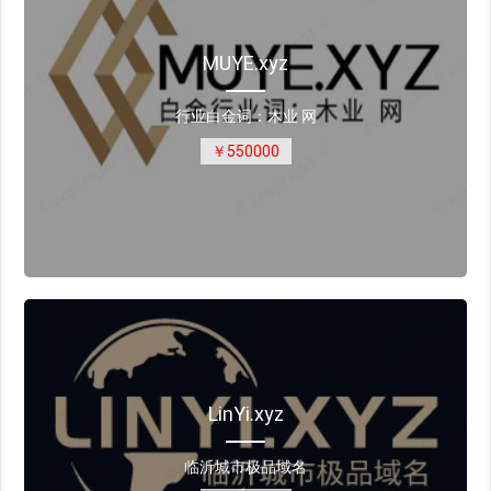
MUYE.xyz
行业白金词：木业 网
￥550000
LinYi.xyz
临沂城市极品域名