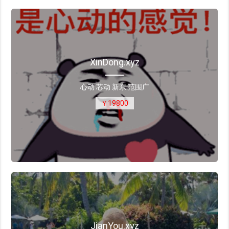
XinDong.xyz
心动 芯动 新东 范围广
￥19800
JianYou.xyz