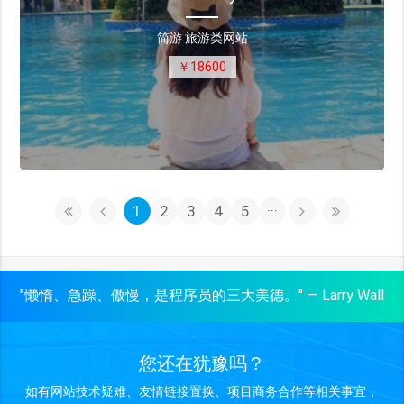
简游 旅游类网站
￥18600
1
2
3
4
5
···
"懒惰、急躁、傲慢，是程序员的三大美德。" — Larry Wall
您还在犹豫吗？
如有网站技术疑难、友情链接置换、项目商务合作等相关事宜，