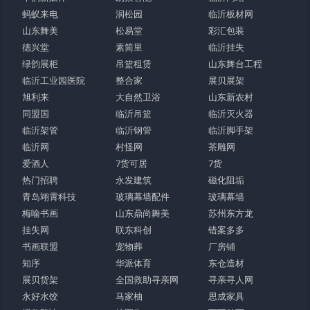
蚂蚁来电
润松园
临沂板材网
山东舞美
松易堂
彩汇包装
德兴堂
素简里
临沂挂失
绿韵展柜
吊篮租赁
山东舞台工程
临沂工业园医院
整合家
展贝展架
旭利来
大自然卫浴
山东新农村
同盟国
临沂吊篮
临沂灭火器
临沂架管
临沂钢管
临沂脚手架
临沂网
村怪网
茶雕网
爱酒人
7货可居
7货
热门招聘
永发建筑
磁化阻垢
青岛翊霄科技
玻璃幕墙配件
玻璃幕墙
梅喻书画
山东鼎尚舞美
苏州东方龙
挂失网
联东科创
错案多多
书画联盟
宠物葬
厂房铺
知序
华派体育
东仓造材
展贝货架
全国救助寻亲网
寻亲寻人网
永好水饺
马家柚
思成家具