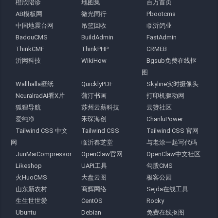
橙欣陪诊
地图集
百万首页
AB模板网
微光同行
Pbootcms
中国地震台网
吊篮回收
临沂鸽业
BadouCMS
BuildAdmin
FastAdmin
ThinkCMF
ThinkPHP
CRMEB
沂网科技
WikiHow
Bgsub免费在线抠
图
Wallhalla壁纸
QuicklyPDF
Skyline实时摄像头
NeuralradAI看X片
蒲汀书画
打印机驱动网
狐狸导航
苏州云薪科技
云赞社区
爱纯净
禾琛海创
ChanluPower
Tailwind CSS 中文
Tailwind CSS
Tailwind CSS 官网
网
临沂春芝堂
与老涂一起写代码
JunMaiCompressor
OpenClaw官网
OpenClaw中文社区
Likeshop
UAPI工具
勾股CMS
火HuoCMS
大盘云图
极客公园
山东新农村
商辉网络
Sejda在线工具
生生世世爱
CentOS
Rocky
Ubuntu
Debian
免费在线抠图