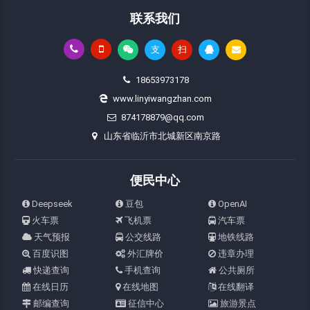
联系我们
支
扫
18653973178
www.linyiwangzhan.com
874178879@qq.com
山东省临沂市北城新区南京路
便民中心
Deepseek
豆包
OpenAI
火车票
飞机票
汽车票
天气预报
公交线路
地铁线路
百度识图
外汇牌价
违章办理
快递查询
手机查询
公共厕所
在线日历
在线地图
在线翻译
邮编查询
征信中心
旅游景点