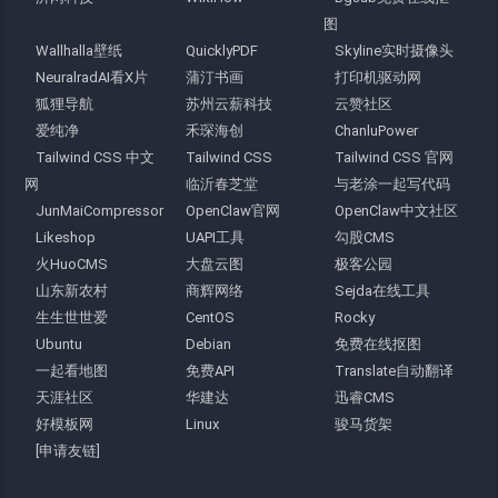
图
Wallhalla壁纸
QuicklyPDF
Skyline实时摄像头
NeuralradAI看X片
蒲汀书画
打印机驱动网
狐狸导航
苏州云薪科技
云赞社区
爱纯净
禾琛海创
ChanluPower
Tailwind CSS 中文
Tailwind CSS
Tailwind CSS 官网
网
临沂春芝堂
与老涂一起写代码
JunMaiCompressor
OpenClaw官网
OpenClaw中文社区
Likeshop
UAPI工具
勾股CMS
火HuoCMS
大盘云图
极客公园
山东新农村
商辉网络
Sejda在线工具
生生世世爱
CentOS
Rocky
Ubuntu
Debian
免费在线抠图
一起看地图
免费API
Translate自动翻译
天涯社区
华建达
迅睿CMS
好模板网
Linux
骏马货架
[申请友链]