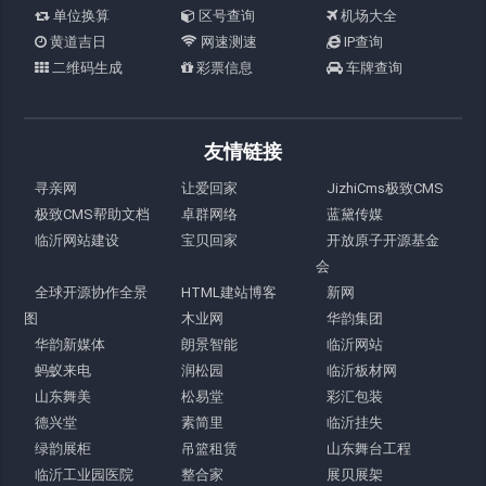
单位换算
区号查询
机场大全
黄道吉日
网速测速
IP查询
二维码生成
彩票信息
车牌查询
友情链接
寻亲网
让爱回家
JizhiCms极致CMS
极致CMS帮助文档
卓群网络
蓝黛传媒
临沂网站建设
宝贝回家
开放原子开源基金
会
全球开源协作全景
HTML建站博客
新网
图
木业网
华韵集团
华韵新媒体
朗景智能
临沂网站
蚂蚁来电
润松园
临沂板材网
山东舞美
松易堂
彩汇包装
德兴堂
素简里
临沂挂失
绿韵展柜
吊篮租赁
山东舞台工程
临沂工业园医院
整合家
展贝展架