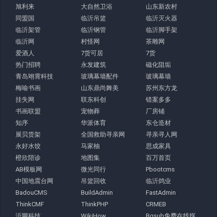
旭利来
大自然卫浴
山东新农村
同盟国
临沂吊篮
临沂灭火器
临沂架管
临沂钢管
临沂脚手架
临沂网
村怪网
茶雕网
爱酒人
7货可居
7货
热门招聘
永发建筑
磁化阻垢
青岛翊霄科技
玻璃幕墙配件
玻璃幕墙
梅喻书画
山东鼎尚舞美
苏州东方龙
挂失网
联东科创
错案多多
书画联盟
宠物葬
厂房铺
知序
华派体育
东仓造材
展贝货架
全国救助寻亲网
寻亲寻人网
永好水饺
马家柚
思成家具
橙欣陪诊
地图集
百万首页
AB模板网
微光同行
Pbootcms
中国地震台网
吊篮回收
临沂鸽业
BadouCMS
BuildAdmin
FastAdmin
ThinkCMF
ThinkPHP
CRMEB
沂网科技
WikiHow
Bgsub免费在线抠