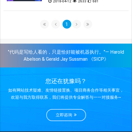
2018-04-12
2633
681
1
"代码是写给人看的，只是恰好能被机器执行。"— Harold
Abelson & Gerald Jay Sussman 《SICP》
您还在犹豫吗？
如有网站技术疑难、友情链接置换、项目商务合作等相关事宜，
欢迎与我方取得联系，我们将提供专业解答与一一对接服务~
立即咨询