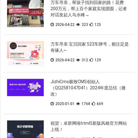
万车寻亲，帮孩子找到回家的路！花费
200万元，帮上百个家庭实现团圆，记者
对话发起人马水峰→
2026-04-22
323
125
万车寻亲 宝贝回家 523车牌号，都注定是
有缘人~
2026-04-22
312
129
JizhiCms极致CMS创始人
（QQ2581047041）2024年度总结（微
改）
2025-01-01
1768
669
祝贺：卓群网络html5新版风格官方网站
上线！