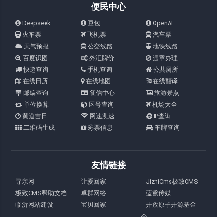
便民中心
Deepseek
豆包
OpenAI
火车票
飞机票
汽车票
天气预报
公交线路
地铁线路
百度识图
外汇牌价
违章办理
快递查询
手机查询
公共厕所
在线日历
在线地图
在线翻译
邮编查询
征信中心
旅游景点
单位换算
区号查询
机场大全
黄道吉日
网速测速
IP查询
二维码生成
彩票信息
车牌查询
友情链接
寻亲网
让爱回家
JizhiCms极致CMS
极致CMS帮助文档
卓群网络
蓝黛传媒
临沂网站建设
宝贝回家
开放原子开源基金
会