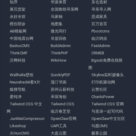
知序
华派体育
东仓造材
展贝货架
全国救助寻亲网
寻亲寻人网
永好水饺
马家柚
思成家具
橙欣陪诊
地图集
百万首页
AB模板网
微光同行
Pbootcms
中国地震台网
吊篮回收
临沂鸽业
BadouCMS
BuildAdmin
FastAdmin
ThinkCMF
ThinkPHP
CRMEB
沂网科技
WikiHow
Bgsub免费在线抠
图
Wallhalla壁纸
QuicklyPDF
Skyline实时摄像头
NeuralradAI看X片
蒲汀书画
打印机驱动网
狐狸导航
苏州云薪科技
云赞社区
爱纯净
禾琛海创
ChanluPower
Tailwind CSS 中文
Tailwind CSS
Tailwind CSS 官网
网
临沂春芝堂
与老涂一起写代码
JunMaiCompressor
OpenClaw官网
OpenClaw中文社区
Likeshop
UAPI工具
勾股CMS
火HuoCMS
大盘云图
极客公园