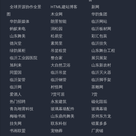
全球开源协作全景
HTML建站博客
新网
图
木业网
华韵集团
华韵新媒体
朗景智能
临沂网站
蚂蚁来电
润松园
临沂板材网
山东舞美
松易堂
彩汇包装
德兴堂
素简里
临沂挂失
绿韵展柜
吊篮租赁
山东舞台工程
临沂工业园医院
整合家
展贝展架
旭利来
大自然卫浴
山东新农村
同盟国
临沂吊篮
临沂灭火器
临沂架管
临沂钢管
临沂脚手架
临沂网
村怪网
茶雕网
爱酒人
7货可居
7货
热门招聘
永发建筑
磁化阻垢
青岛翊霄科技
玻璃幕墙配件
玻璃幕墙
梅喻书画
山东鼎尚舞美
苏州东方龙
挂失网
联东科创
错案多多
书画联盟
宠物葬
厂房铺