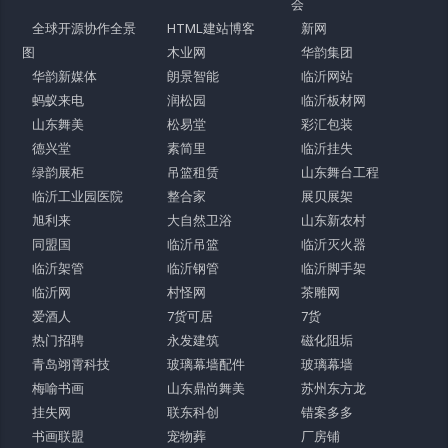
会
全球开源协作全景
HTML建站博客
新网
图
木业网
华韵集团
华韵新媒体
朗景智能
临沂网站
蚂蚁来电
润松园
临沂板材网
山东舞美
松易堂
彩汇包装
德兴堂
素简里
临沂挂失
绿韵展柜
吊篮租赁
山东舞台工程
临沂工业园医院
整合家
展贝展架
旭利来
大自然卫浴
山东新农村
同盟国
临沂吊篮
临沂灭火器
临沂架管
临沂钢管
临沂脚手架
临沂网
村怪网
茶雕网
爱酒人
7货可居
7货
热门招聘
永发建筑
磁化阻垢
青岛翊霄科技
玻璃幕墙配件
玻璃幕墙
梅喻书画
山东鼎尚舞美
苏州东方龙
挂失网
联东科创
错案多多
书画联盟
宠物葬
厂房铺