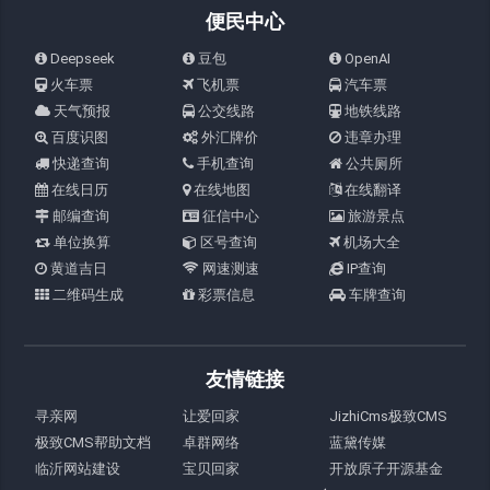
便民中心
Deepseek
豆包
OpenAI
火车票
飞机票
汽车票
天气预报
公交线路
地铁线路
百度识图
外汇牌价
违章办理
快递查询
手机查询
公共厕所
在线日历
在线地图
在线翻译
邮编查询
征信中心
旅游景点
单位换算
区号查询
机场大全
黄道吉日
网速测速
IP查询
二维码生成
彩票信息
车牌查询
友情链接
寻亲网
让爱回家
JizhiCms极致CMS
极致CMS帮助文档
卓群网络
蓝黛传媒
临沂网站建设
宝贝回家
开放原子开源基金