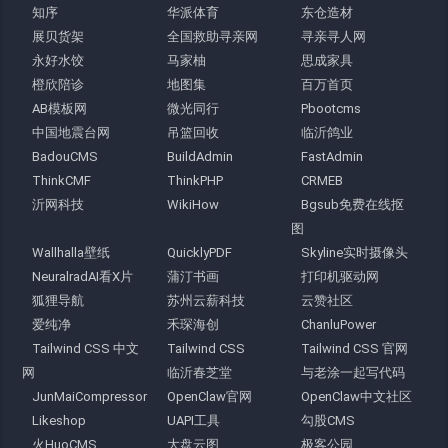
知序
华派体育
东仓造材
展贝货架
全国救助寻亲网
寻亲寻人网
永好水饺
马家柚
思成家具
橙欣陪诊
地图集
百万首页
AB模板网
微光同行
Pbootcms
中国地震台网
吊篮回收
临沂鸽业
BadouCMS
BuildAdmin
FastAdmin
ThinkCMF
ThinkPHP
CRMEB
沂网科技
WikiHow
Bgsub免费在线抠
图
Wallhalla壁纸
QuicklyPDF
Skyline实时摄像头
NeuralradAI看X片
蒲汀书画
打印机驱动网
狐狸导航
苏州云薪科技
云赞社区
爱纯净
禾琛海创
ChanluPower
Tailwind CSS 中文
Tailwind CSS
Tailwind CSS 官网
网
临沂春芝堂
与老涂一起写代码
JunMaiCompressor
OpenClaw官网
OpenClaw中文社区
Likeshop
UAPI工具
勾股CMS
火HuoCMS
大盘云图
极客公园