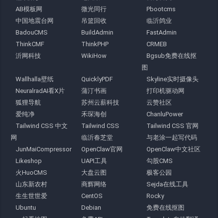
AB模板网
微光同行
Pbootcms
中国地震台网
吊篮回收
临沂鸽业
BadouCMS
BuildAdmin
FastAdmin
ThinkCMF
ThinkPHP
CRMEB
沂网科技
WikiHow
Bgsub免费在线抠
图
Wallhalla壁纸
QuicklyPDF
Skyline实时摄像头
NeuralradAI看X片
蒲汀书画
打印机驱动网
狐狸导航
苏州云薪科技
云赞社区
爱纯净
禾琛海创
ChanluPower
Tailwind CSS 中文
Tailwind CSS
Tailwind CSS 官网
网
临沂春芝堂
与老涂一起写代码
JunMaiCompressor
OpenClaw官网
OpenClaw中文社区
Likeshop
UAPI工具
勾股CMS
火HuoCMS
大盘云图
极客公园
山东新农村
商辉网络
Sejda在线工具
生生世世爱
CentOS
Rocky
Ubuntu
Debian
免费在线抠图