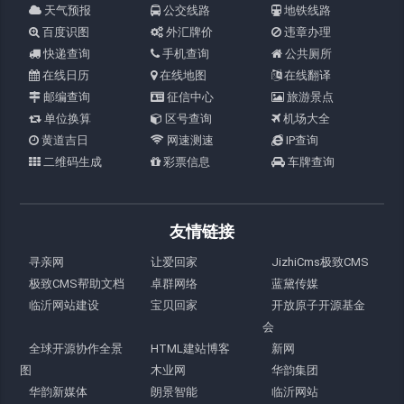
天气预报
公交线路
地铁线路
百度识图
外汇牌价
违章办理
快递查询
手机查询
公共厕所
在线日历
在线地图
在线翻译
邮编查询
征信中心
旅游景点
单位换算
区号查询
机场大全
黄道吉日
网速测速
IP查询
二维码生成
彩票信息
车牌查询
友情链接
寻亲网
让爱回家
JizhiCms极致CMS
极致CMS帮助文档
卓群网络
蓝黛传媒
临沂网站建设
宝贝回家
开放原子开源基金
会
全球开源协作全景
HTML建站博客
新网
图
木业网
华韵集团
华韵新媒体
朗景智能
临沂网站