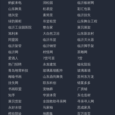
蚂蚁来电
润松园
临沂板材网
山东舞美
松易堂
彩汇包装
德兴堂
素简里
临沂挂失
绿韵展柜
吊篮租赁
山东舞台工程
临沂工业园医院
整合家
展贝展架
旭利来
大自然卫浴
山东新农村
同盟国
临沂吊篮
临沂灭火器
临沂架管
临沂钢管
临沂脚手架
临沂网
村怪网
茶雕网
爱酒人
7货可居
7货
热门招聘
永发建筑
磁化阻垢
青岛翊霄科技
玻璃幕墙配件
玻璃幕墙
梅喻书画
山东鼎尚舞美
苏州东方龙
挂失网
联东科创
错案多多
书画联盟
宠物葬
厂房铺
知序
华派体育
东仓造材
展贝货架
全国救助寻亲网
寻亲寻人网
永好水饺
马家柚
思成家具
橙欣陪诊
地图集
百万首页