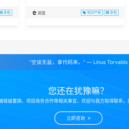
多色
浏览
知识产权
多色
“空谈无益，拿代码来。” — Linus Torvalds
您还在犹豫嘛？
情链接置换、项目商务合作等相关事宜，欢迎与我方取得联系，
立即咨询