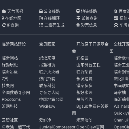
天气预报
公交线路
地铁线路
百度
在线地图
在线翻译
邮编查询
征信
IP查询
二维码生成
彩票信息
车牌
临沂网站建设
宝贝回家
开放原子开源基金
全球开
会
图
临沂网站
蚂蚁来电
润松园
临沂板
绿韵展柜
吊篮租赁
山东舞台工程
临沂工
临沂吊篮
临沂灭火器
临沂架管
临沂钢
7货
热门招聘
永发建筑
磁化阻
挂失网
联东科创
错案多多
书画联
全国救助寻亲网
寻亲寻人网
永好水饺
马家柚
Pbootcms
中国地震台网
吊篮回收
临沂鸽
沂网科技
WikiHow
Bgsub免费在线抠
Wallha
图
Quickl
云赞社区
爱纯净
禾琛海创
Chanlu
与老涂一起写代
JunMaiCompressor
OpenClaw官网
OpenC