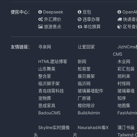
便民中心：
Deepseek
豆包
OpenA
外汇牌价
违章办理
快递查
旅游景点
单位换算
区号查
友情链接：
寻亲网
让爱回家
JizhiCm
CMS
HTML建站博客
新网
木业网
山东舞美
松易堂
彩汇包装
整合家
展贝展架
旭利来
临沂脚手架
临沂网
村怪网
青岛翊霄科技
玻璃幕墙配件
玻璃幕墙
宠物葬
厂房铺
知序
思成家具
橙欣陪诊
地图集
BadouCMS
BuildAdmin
FastAdmi
Skyline实时摄像
NeuralradAI看X
蒲汀书画
头
片
Tailwind