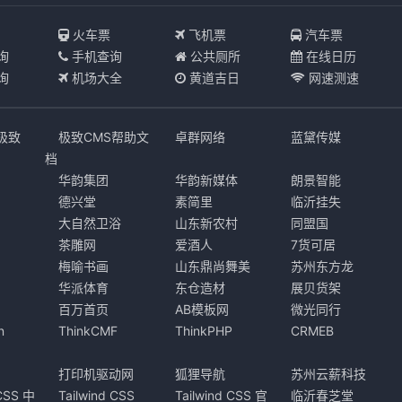
I
火车票
飞机票
汽车票
询
手机查询
公共厕所
在线日历
询
机场大全
黄道吉日
网速测速
s极致
极致CMS帮助文
卓群网络
蓝黛传媒
档
华韵集团
华韵新媒体
朗景智能
德兴堂
素简里
临沂挂失
大自然卫浴
山东新农村
同盟国
茶雕网
爱酒人
7货可居
梅喻书画
山东鼎尚舞美
苏州东方龙
华派体育
东仓造材
展贝货架
百万首页
AB模板网
微光同行
n
ThinkCMF
ThinkPHP
CRMEB
打印机驱动网
狐狸导航
苏州云薪科技
 CSS 中
Tailwind CSS
Tailwind CSS 官
临沂春芝堂