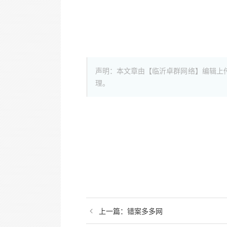
声明：本文章由【临沂卓群网络】编辑上
理。
上一篇：
错案多多网