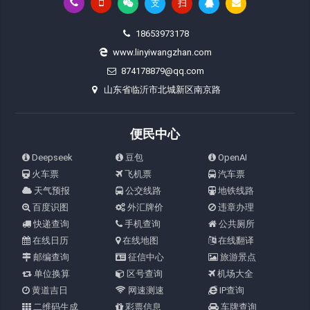
支
扫
18653973178
www.linyiwangzhan.com
874178879@qq.com
山东省临沂市北城新区南京路
便民中心
Deepseek
豆包
OpenAI
火车票
飞机票
汽车票
天气预报
公交线路
地铁线路
百度识图
外汇牌价
违章办理
快递查询
手机查询
公共厕所
在线日历
在线地图
在线翻译
邮编查询
征信中心
旅游景点
单位换算
区号查询
机场大全
黄道吉日
网速测速
IP查询
二维码生成
彩票信息
车牌查询