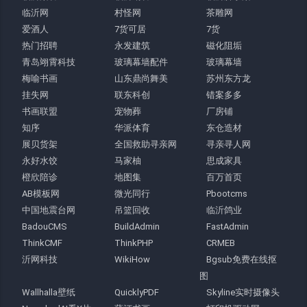
临沂网
村怪网
茶雕网
爱酒人
7货可居
7货
热门招聘
永发建筑
磁化阻垢
青岛翊霄科技
玻璃幕墙配件
玻璃幕墙
梅喻书画
山东鼎尚舞美
苏州东方龙
挂失网
联东科创
错案多多
书画联盟
宠物葬
厂房铺
知序
华派体育
东仓造材
展贝货架
全国救助寻亲网
寻亲寻人网
永好水饺
马家柚
思成家具
橙欣陪诊
地图集
百万首页
AB模板网
微光同行
Pbootcms
中国地震台网
吊篮回收
临沂鸽业
BadouCMS
BuildAdmin
FastAdmin
ThinkCMF
ThinkPHP
CRMEB
沂网科技
WikiHow
Bgsub免费在线抠
图
Wallhalla壁纸
QuicklyPDF
Skyline实时摄像头