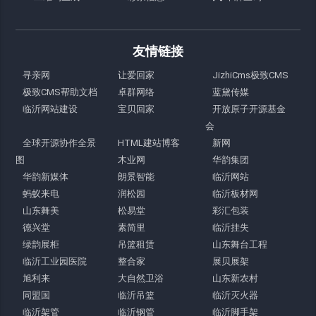
友情链接
寻亲网
让爱回家
JizhiCms极致CMS
极致CMS帮助文档
卓群网络
蓝黛传媒
临沂网站建设
宝贝回家
开放原子开源基金
会
全球开源协作全景
HTML建站博客
新网
图
木业网
华韵集团
华韵新媒体
朗景智能
临沂网站
蚂蚁来电
润松园
临沂板材网
山东舞美
松易堂
彩汇包装
德兴堂
素简里
临沂挂失
绿韵展柜
吊篮租赁
山东舞台工程
临沂工业园医院
整合家
展贝展架
旭利来
大自然卫浴
山东新农村
同盟国
临沂吊篮
临沂灭火器
临沂架管
临沂钢管
临沂脚手架