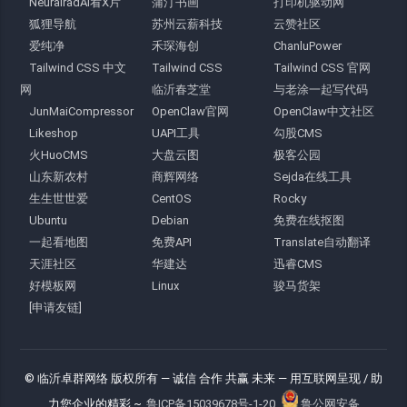
NeuralradAI看X片
蒲汀书画
打印机驱动网
狐狸导航
苏州云薪科技
云赞社区
爱纯净
禾琛海创
ChanluPower
Tailwind CSS 中文
Tailwind CSS
Tailwind CSS 官网
网
临沂春芝堂
与老涂一起写代码
JunMaiCompressor
OpenClaw官网
OpenClaw中文社区
Likeshop
UAPI工具
勾股CMS
火HuoCMS
大盘云图
极客公园
山东新农村
商辉网络
Sejda在线工具
生生世世爱
CentOS
Rocky
Ubuntu
Debian
免费在线抠图
一起看地图
免费API
Translate自动翻译
天涯社区
华建达
迅睿CMS
好模板网
Linux
骏马货架
[申请友链]
© 临沂卓群网络 版权所有
— 诚信 合作 共赢 未来 —
用互联网呈现 / 助
力您企业的精彩 ~
鲁ICP备15039678号-1-20
鲁公网安备